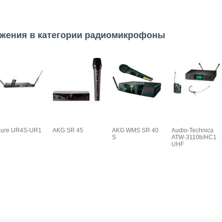
ожения в категории радиомикрофоны
ure UR4S-UR1
AKG SR 45
AKG WMS SR 40
Audio-Technica
S
ATW-3110b/HC1
UHF