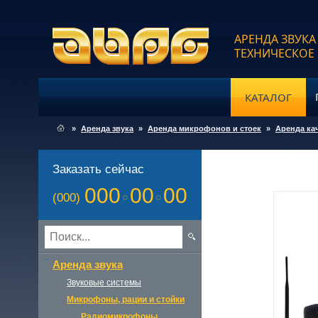
АРЕНДА ЗВУКА
ТЕХНИЧЕСКОЕ
КАТАЛОГ
»
Аренда звука
»
Аренда микрофонов и стоек
»
Аренда ка
Заказать сейчас
000
00
00
(000)
Аренда звука
Звуковые системы
Микрофоны, рации и стойки
Радиомикрофоны