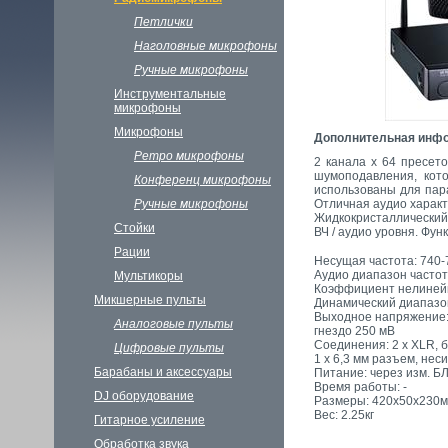
Петлички
Наголовные микрофоны
Ручные микрофоны
Инструментальные
микрофоны
Микрофоны
Дополнительная инф
Ретро микрофоны
2 канала х 64 пресет
шумоподавления, кот
Конференц микрофоны
использованы для пар
Ручные микрофоны
Отличная аудио харак
Жидкокристаллический 
Стойки
ВЧ / аудио уровня. Фу
Рации
Несущая частота: 740
Аудио диапазон частот:
Мультикоры
Коэффициент нелинейн
Микшерные пульты
Динамический диапазон
Выходное напряжение:
Аналоговые пульты
гнездо 250 мВ
Соединения: 2 х XLR, б
Цифровые пульты
1 х 6,3 мм разъем, нес
Барабаны и аксессуары
Питание: через изм.
Время работы: -
DJ oборудование
Размеры: 420x50x230м
Вес: 2.25кг
Гитарное усиление
Обработка звука