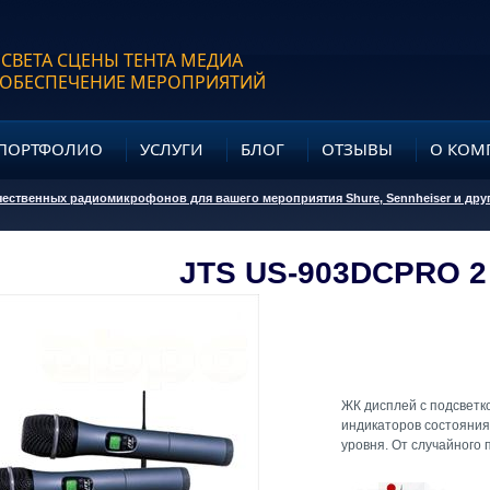
 СВЕТА СЦЕНЫ ТЕНТА МЕДИА
 ОБЕСПЕЧЕНИЕ МЕРОПРИЯТИЙ
ПОРТФОЛИО
УСЛУГИ
БЛОГ
ОТЗЫВЫ
О КОМ
чественных радиомикрофонов для вашего мероприятия Shure, Sennheiser и дру
JTS US-903DCPRO 2
ЖК дисплей с подсветк
индикаторов состояния,
уровня. От случайного