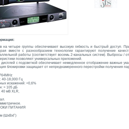
ормация:
ов на четыре группы обеспечивают высокую гибкость и быстрый доступ. П
орая вместе с разнообразием технологии гарантируют получение качест
аллельной работы (соответствует восемь 2-канальных систем). Выбросы / о
теристики позволяют универсальных приложений.
дисплей с подсветкой обеспечивает немедленное отображение важные указа
нкция блокировки защищает от непреднамеренного перестройки получения па
-764MHz
 40-18,000 Гц
ых искажений: <0,6%
: > 105 дБ
 40 мВ XLR,
ал.
имметричное.
 БЛОКИ ПИТАНИЯ
м (ШxВxГ)