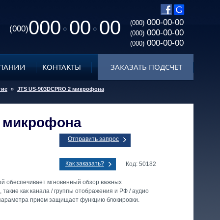
000
00
00
000-00-00
(000)
(000)
000-00-00
(000)
000-00-00
(000)
ПАНИИ
КОНТАКТЫ
ЗАКАЗАТЬ ПОДСЧЕТ
гие
»
JTS US-903DCPRO 2 микрофона
 микрофона
Отправить запрос
Как заказать?
Код: 50182
ой обеспечивает мгновенный обзор важных
 такие как канала / группы отображения и РФ / аудио
 параметра прием защищает функцию блокировки.