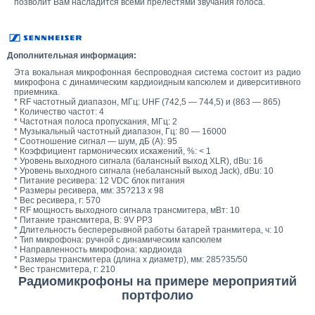
позволит Вам насладится всеми прелестями звучания голоса.
Дополнительная информация:
Эта вокальная микрофонная беспроводная система состоит из радио
микрофона с динамическим кардиоидным капсюлем и диверситивного
приемника.
* RF частотный диапазон, МГц: UHF (742,5 — 744,5) и (863 — 865)
* Количество частот: 4
* Частотная полоса пропускания, МГц: 2
* Музыкальный частотный диапазон, Гц: 80 — 16000
* Соотношение сигнал — шум, дБ (А): 95
* Коэффициент гармонических искажений, %: < 1
* Уровень выходного сигнала (балансный выход XLR), dBu: 16
* Уровень выходного сигнала (небалансный выход Jack), dBu: 10
* Питание ресивера: 12 VDC блок питания
* Размеры ресивера, мм: 35?213 x 98
* Вес ресивера, г: 570
* RF мощность выходного сигнала трансмитера, мВт: 10
* Питание трансмитера, В: 9V PP3
* Длительность бесперерывной работы батарей транмитера, ч: 10
* Тип микрофона: ручной с динамическим капсюлем
* Направленность микрофона: кардиоида
* Размеры трансмитера (длина х диаметр), мм: 285?35/50
* Вес трансмитера, г: 210
Радиомикрофоны на примере мероприятий
портфолио