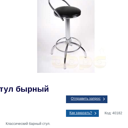
тул бырный
Отправить запрос
Как заказать?
Код: 40182
Классический барный стул.