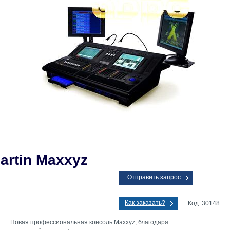
artin Maxxyz
Отправить запрос
Как заказать?
Код: 30148
Новая профессиональная консоль Maxxyz, благодаря