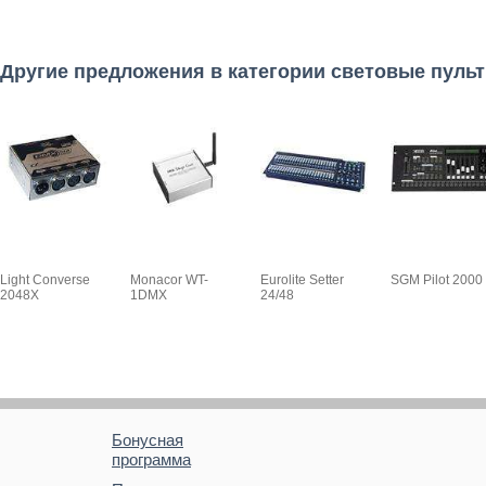
Другие предложения в категории световые пуль
Light Converse
Monacor WT-
Eurolite Setter
SGM Pilot 2000
2048X
1DMX
24/48
Бонусная
программа