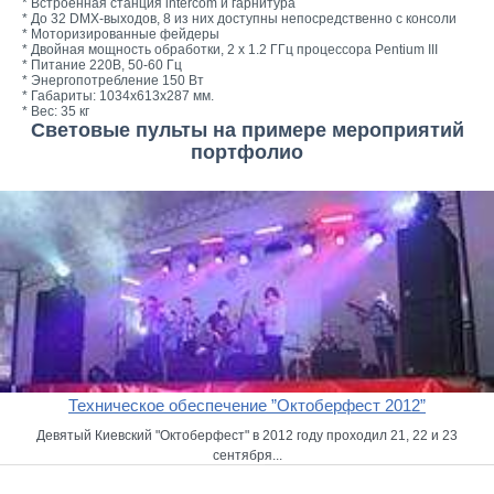
* Встроенная станция intercom и гарнитура
* До 32 DMX-выходов, 8 из них доступны непосредственно с консоли
* Моторизированные фейдеры
* Двойная мощность обработки, 2 х 1.2 ГГц процессора Pentium III
* Питание 220В, 50-60 Гц
* Энергопотребление 150 Вт
* Габариты: 1034х613х287 мм.
* Вес: 35 кг
Световые пульты на примере мероприятий
портфолио
Техническое обеспечение ”Октоберфест 2012”
Девятый Киевский "Октоберфест" в 2012 году проходил 21, 22 и 23
сентября...