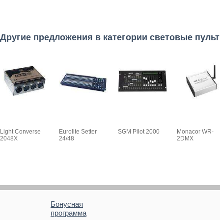
Другие предложения в категории световые пуль
Light Converse
Eurolite Setter
SGM Pilot 2000
Monacor WR-
2048X
24/48
2DMX
Бонусная
программа