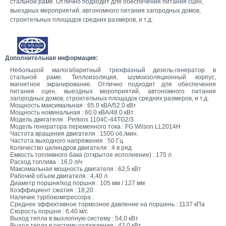
стальной раме. Отлично подходит для обеспечения питания сцен,
выездных мероприятий, автономного питания загородных домов,
строительных площадок средних размеров, и т.д.
Дополнительная информация:
Небольшой малогабаритный трехфазный дизель-генератор в
стальной раме. Теплоизоляция, шумоизоляционный корпус,
магнитное экранирование. Отлично подходит для обеспечения
питания сцен, выездных мероприятий, автономного питания
загородных домов, строительных площадок средних размеров, и т.д.
Мощность максимальная : 65.0 кВА/52.0 кВт
Мощность номинальная : 60.0 кВА/48.0 кВт
Модель двигателя : Perkins 1104C-44TG2/3
Модель генератора переменного тока : FG Wilson LL2014H
Частота вращения двигателя : 1500 об./мин.
Частота выходного напряжения : 50 Гц
Количество цилиндров двигателя : 4 в ряд
Емкость топливного бака (открытое исполнение) : 175 л
Расход топлива : 16,0 л/ч
Максимальная мощность двигателя : 62,5 кВт
Рабочий объем двигателя : 4,40 л
Диаметр поршня/ход поршня : 105 мм / 127 мм
Коэффициент сжатия : 18,20
Наличие турбокомпрессора :
Среднее эффективное тормозное давление на поршень : 1137 кПа
Скорость поршня : 6,40 м/с
Выход тепла в выхлопную систему : 54,0 кВт
Выход тепла в систему охлаждения : 42,0 кВт