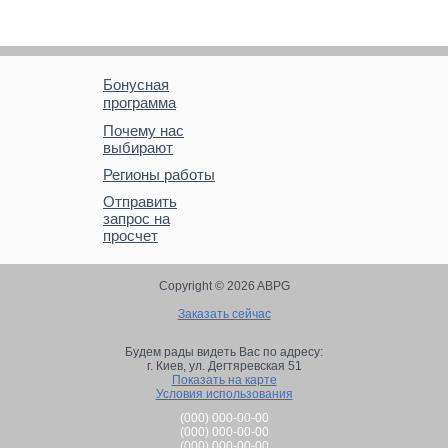
Бонусная
программа
Почему нас
выбирают
Регионы работы
Отправить
запрос на
просчет
Copyright © 2026 ABPG
Заказать сейчас
Будем рады видеть Вас по адресу:
г. Киев,
ул. Дегтяревская 51
Показать на карте
Условия использования
(000) 000-00-00
(000) 000-00-00
(000) 000-00-00