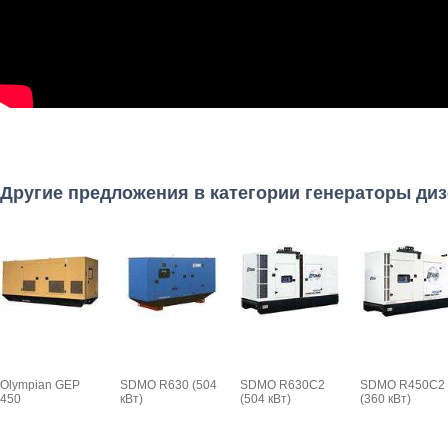
Другие предложения в категории генераторы ди
Olympian GEP
SDMO R630 (504
SDMO R630C2
SDMO R450C2
450
кВт)
(504 кВт)
(360 кВт)