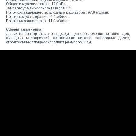
Общее излучение тепла : 12,0 кВт
Температура выхлопного газа : 583 °С
Поток охлаждающего воздуха для радиатора : 97,8 м3/мин.
Поток воздуха сгорания : 4,4 м3/мин.
Поток выхлопного газа : 11,8 м3/мин.
Сферы применения:
Даный генератор отлично подходит для обеспечения питания сцен,
выездных мероприятий, автономного питания загородных домов,
строительных площадок средних размеров, и т.д.