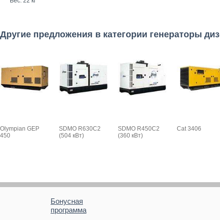
Вес: 22 кг
Другие предложения в категории генераторы ди
Olympian GEP
SDMO R630C2
SDMO R450C2
Cat 3406
450
(504 кВт)
(360 кВт)
Бонусная
программа