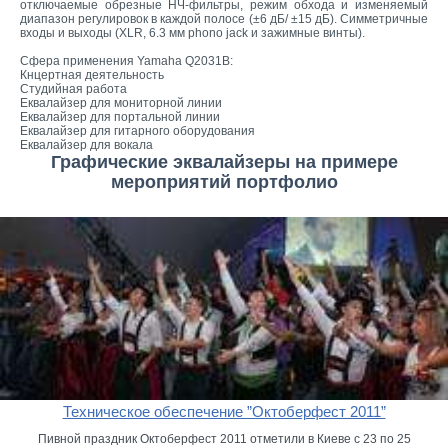
отключаемые обрезные НЧ-фильтры, режим обхода и изменяемый
диапазон регулировок в каждой полосе (±6 дБ/ ±15 дБ). Симметричные
входы и выходы (XLR, 6.3 мм phono jack и зажимные винты).
Сфера применения Yamaha Q2031B:
Кнцертная деятельность
Студийная работа
Еквалайзер для мониторной линии
Еквалайзер для портальной линии
Еквалайзер для гитарного оборудования
Еквалайзер для вокала
Графические эквалайзеры на примере
мероприятий портфолио
Техническое обеспечение ”Октоберфест 2011”
Пивной праздник Октоберфест 2011 отметили в Киеве с 23 по 25