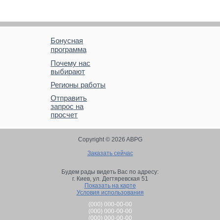
Бонусная
программа
Почему нас
выбирают
Регионы работы
Отправить
запрос на
просчет
Copyright © 2026 ABPG
Заказать сейчас
Будем рады видеть Вас по адресу:
г. Киев,
ул. Дегтяревская 51
Показать на карте
Условия использования
(000) 000-00-00
(000) 000-00-00
(000) 000-00-00