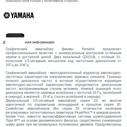
показала себя только с позитивной стороны.
Дополнительная информация:
Графический эквалайзер фирмы Yamaha предлагает
профессиональное качество с универсальным контролем отличным
звуком и доступной ценой. Двух канальный Q2031B, с полным 31-
полосным 1/3-октавным контролем над частотным диапазоном от
20Гц до 20кГц.
Графический эквалайзер - многодиапазонный корректор амплитудно-
частотных характеристик электрических звуковых сигналов. Границы
полного диапазона частот, в котором осуществляется коррекция
амплитудно-частотной характеристики, определяются диапазоном
частот, воспринимаемым слухом человека. Нижней границей этого
диапазона являются звуковые колебания с частотой 20 Гц. (колебаний
в секунду), а верхней - 20 кГц. (тысяч колебаний в секунду).
Двуканальный 1/3-октавный эквалайзер серии 20, во многом
идентичной по параметрам легендарной в прошлом серии 30.
Семейство эквалайзеров dbx серии 20 отличается наличием
регулируемых патентованных лимитеров PeakPlus™ в каждом канале.
Кроме того, имеется высокоэффективная система шумоподавления
Type III™ на основе динамического фильтра, существенно снижающая
шумы даже при экстремальных положениях движков. Предусмотрены