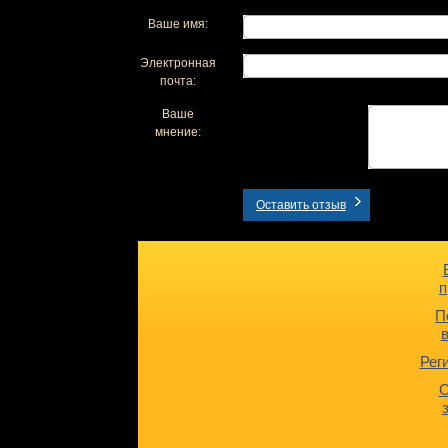
Ваше имя:
Электронная
почта:
Ваше
мнение:
Оставить отзыв
п
П
Рег
О