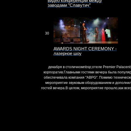
видео конференции между
заводами ”Славутич”
30
AWARDS NIGHT CEREMONY -
лазерное шоу
декабря в столичномnbsp;отеле Premier Palace
корпоратив.Главными гостями вечера была популярн
обеспечивала компания "ABPG". Помимо техническ
мероприятие звуковым оборудованием и дополнил
гостей вечера.В целом, мероприятие прошло,как всег