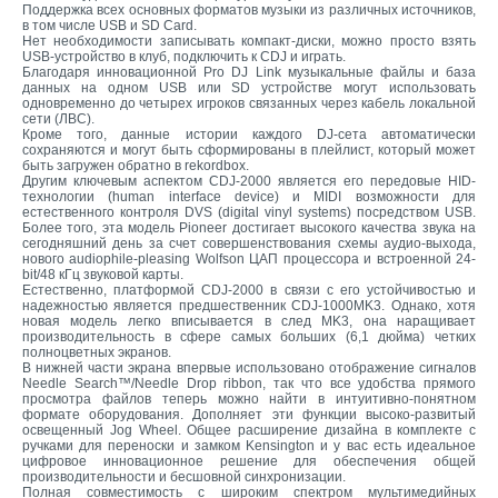
Поддержка всех основных форматов музыки из различных источников,
в том числе USB и SD Card.
Нет необходимости записывать компакт-диски, можно просто взять
USB-устройство в клуб, подключить к CDJ и играть.
Благодаря инновационной Pro DJ Link музыкальные файлы и база
данных на одном USB или SD устройстве могут использовать
одновременно до четырех игроков связанных через кабель локальной
сети (ЛВС).
Кроме того, данные истории каждого DJ-сета автоматически
сохраняются и могут быть сформированы в плейлист, который может
быть загружен обратно в rekordbox.
Другим ключевым аспектом CDJ-2000 является его передовые HID-
технологии (human interface device) и MIDI возможности для
естественного контроля DVS (digital vinyl systems) посредством USB.
Более того, эта модель Pioneer достигает высокого качества звука на
сегодняшний день за счет совершенствования схемы аудио-выхода,
нового audiophile-pleasing Wolfson ЦАП процессора и встроенной 24-
bit/48 кГц звуковой карты.
Естественно, платформой CDJ-2000 в связи с его устойчивостью и
надежностью является предшественник CDJ-1000MK3. Однако, хотя
новая модель легко вписывается в след MK3, она наращивает
производительность в сфере самых больших (6,1 дюйма) четких
полноцветных экранов.
В нижней части экрана впервые использовано отображение сигналов
Needle Search™/Needle Drop ribbon, так что все удобства прямого
просмотра файлов теперь можно найти в интуитивно-понятном
формате оборудования. Дополняет эти функции высоко-развитый
освещенный Jog Wheel. Общее расширение дизайна в комплекте с
ручками для переноски и замком Kensington и у вас есть идеальное
цифровое инновационное решение для обеспечения общей
производительности и бесшовной синхронизации.
Полная совместимость с широким спектром мультимедийных