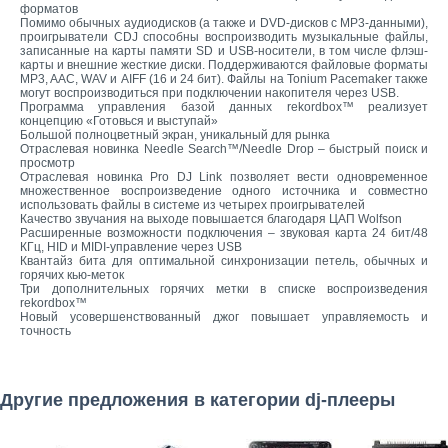
форматов
Помимо обычных аудиодисков (а также и DVD-дисков с MP3-данными),
проигрыватели CDJ способны воспроизводить музыкальные файлы,
записанные на карты памяти SD и USB-носители, в том числе флэш-
карты и внешние жесткие диски. Поддерживаются файловые форматы
MP3, AAC, WAV и AIFF (16 и 24 бит). Файлы на Tonium Pacemaker также
могут воспроизводиться при подключении накопителя через USB.
Программа управления базой данных rekordbox™ реализует
концепцию «Готовься и выступай»
Большой полноцветный экран, уникальный для рынка
Отраслевая новинка Needle Search™/Needle Drop – быстрый поиск и
просмотр
Отраслевая новинка Pro DJ Link позволяет вести одновременное
множественное воспроизведение одного источника и совместно
использовать файлы в системе из четырех проигрывателей
Качество звучания на выходе повышается благодаря ЦАП Wolfson
Расширенные возможности подключения – звуковая карта 24 бит/48
КГц, HID и MIDI-управление через USB
Квантайз бита для оптимальной синхронизации петель, обычных и
горячих кью-меток
Три дополнительных горячих метки в списке воспроизведения
rekordbox™
Новый усовершенствованный джог повышает управляемость и
точность
Другие предложения в категории dj-плееры