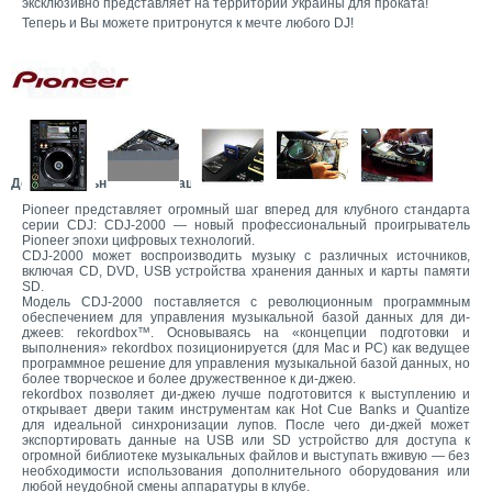
эксклюзивно представляет на территории Украины для проката!
Теперь и Вы можете притронутся к мечте любого DJ!
Дополнительная информация:
Pioneer представляет огромный шаг вперед для клубного стандарта
серии CDJ: CDJ-2000 — новый профессиональный проигрыватель
Pioneer эпохи цифровых технологий.
CDJ-2000 может воспроизводить музыку с различных источников,
включая CD, DVD, USB устройства хранения данных и карты памяти
SD.
Модель CDJ-2000 поставляется с революционным программным
обеспечением для управления музыкальной базой данных для ди-
джеев: rekordbox™. Основываясь на «концепции подготовки и
выполнения» rekordbox позиционируется (для Mac и PC) как ведущее
программное решение для управления музыкальной базой данных, но
более творческое и более дружественное к ди-джею.
rekordbox позволяет ди-джею лучше подготовится к выступлению и
открывает двери таким инструментам как Hot Cue Banks и Quantize
для идеальной синхронизации лупов. После чего ди-джей может
экспортировать данные на USB или SD устройство для доступа к
огромной библиотеке музыкальных файлов и выступать вживую — без
необходимости использования дополнительного оборудования или
любой неудобной смены аппаратуры в клубе.