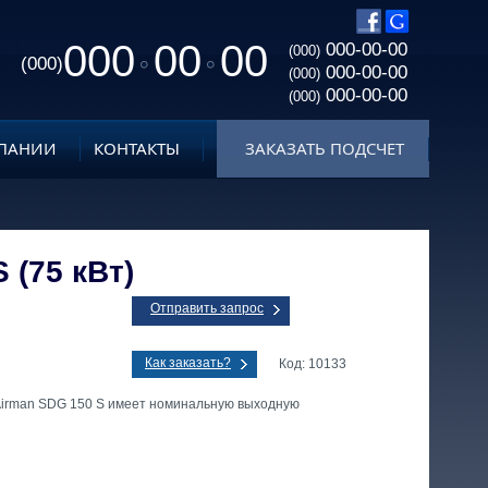
000
00
00
000-00-00
(000)
(000)
000-00-00
(000)
000-00-00
(000)
ПАНИИ
КОНТАКТЫ
ЗАКАЗАТЬ ПОДСЧЕТ
 (75 кВт)
Отправить запрос
Как заказать?
Код: 10133
Airman SDG 150 S имеет номинальную выходную