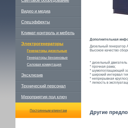
Световое оборудование
Видео и медиа
Спецэффекты
Климат-контроль и мебель
Дополнительная инф
Электрогенераторы
Дизельный генератор 
Высокое качество сбор
Генераторы дизельные
Генераторы бензиновые
* дизельный двигатель
Силовая коммутация
* прочная рама;
* шумопоглащающий за
Эксклюзив
* широкий интервал те
* непрерывная круглос
* легкость в эксплуатац
Технический персонал
Мероприятия под ключ
Постоянным клиентам
Другие предло