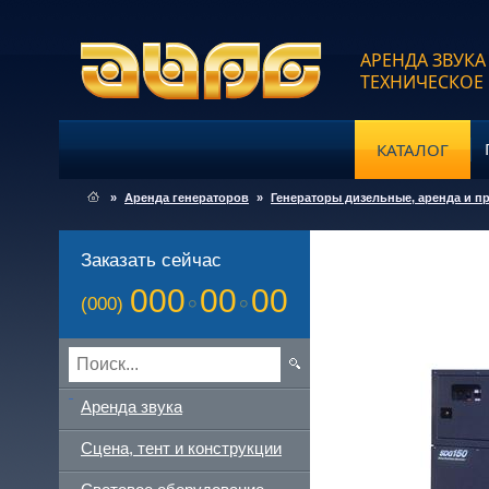
АРЕНДА ЗВУКА
ТЕХНИЧЕСКОЕ
КАТАЛОГ
»
Аренда генераторов
»
Генераторы дизельные, аренда и пр
Заказать сейчас
000
00
00
(000)
Аренда звука
Сцена, тент и конструкции