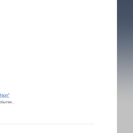
hion”
бытие...