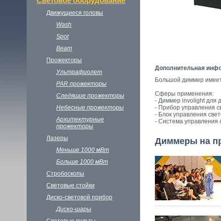
Световое оборудование
Движущиеся головы
Wash
Spot
Beam
Прожекторы
Дополнительная инф
Ультрафиолет
Большой диммер имеет 
PAR прожекторы
Сферы применения:
Следящие прожекторы
- Диммер involight дл
Небесные прожекторы
- Прибор управления с
- Блок управления све
Архитектурные
- Система управления 
прожекторы
Лазеры
Диммеры на п
Меньше 1000 мВт
Больше 1000 мВт
Стробоскопы
Световые стойки
Диско-световой прибор
Диско-шары
Световые пульты