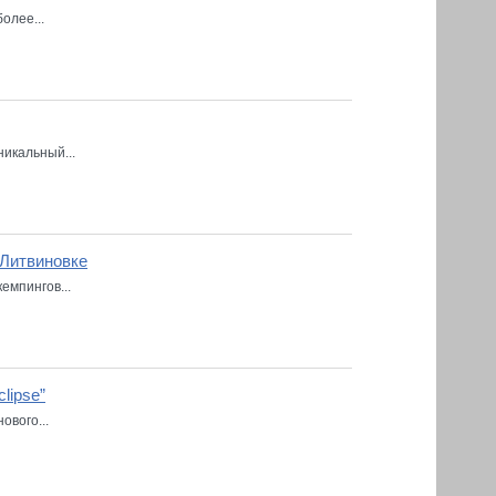
олее...
икальный...
 Литвиновке
емпингов...
lipse”
ового...