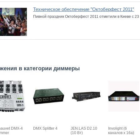
Техническое обеспечение ”Октоберфест 2011”
Пивной праздник Октоберфест 2011 отметили в Киеве с 23 п
жения в категории диммеры
auvet DMX-4
DMX Splitter 4
JEN.LAS D2.10
Involight (6
immer
(10 Вт)
каналов х 16а)