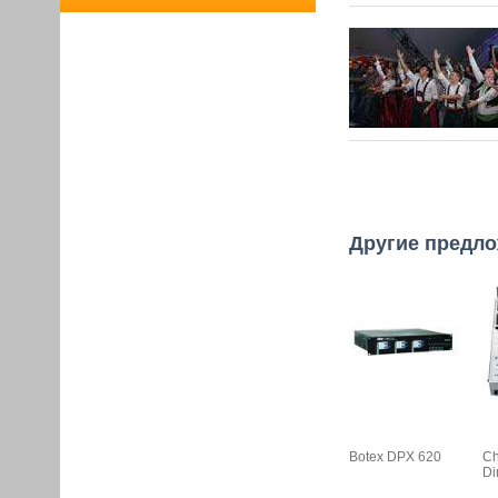
Другие предло
Botex DPX 620
Ch
D