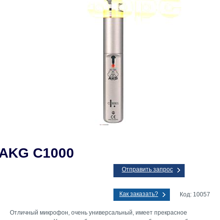
AKG C1000
Отправить запрос
Как заказать?
Код: 10057
Отличный микрофон, очень универсальный, имеет прекрасное