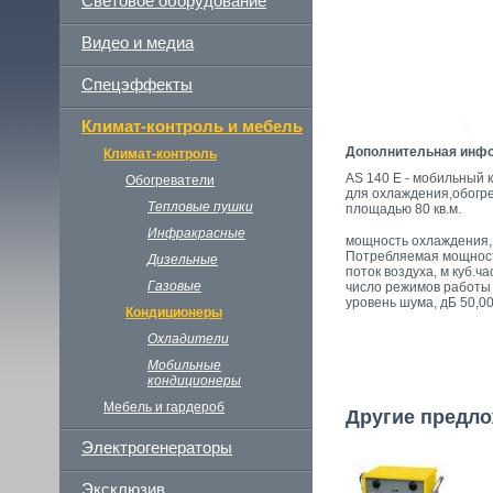
Световое оборудование
Видео и медиа
Спецэффекты
Климат-контроль и мебель
Дополнительная инф
Климат-контроль
AS 140 E - мобильный
Обогреватели
для охлаждения,обогр
Тепловые пушки
площадью 80 кв.м.
Инфракрасные
мощность охлаждения, 
Потребляемая мощность
Дизельные
поток воздуха, м куб.ча
Газовые
число режимов работы
уровень шума, дБ 50,0
Кондиционеры
Охладители
Мобильные
кондиционеры
Мебель и гардероб
Другие предло
Электрогенераторы
Эксклюзив