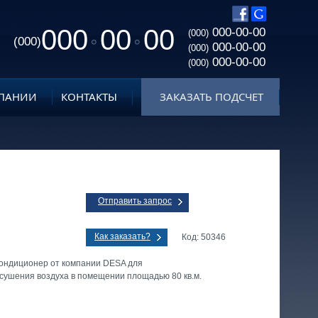
000
00
00
000-00-00
(000)
(000)
000-00-00
(000)
000-00-00
(000)
ПАНИИ
КОНТАКТЫ
ЗАКАЗАТЬ ПОДСЧЕТ
Отправить запрос
Как заказать?
Код: 50346
кондиционер от компании DESA для
сушения воздуха в помещении площадью 80 кв.м.