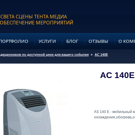
 СВЕТА СЦЕНЫ ТЕНТА МЕДИА
 ОБЕСПЕЧЕНИЕ МЕРОПРИЯТИЙ
ПОРТФОЛИО
УСЛУГИ
БЛОГ
ОТЗЫВЫ
О КОМ
диционеров по доступной цене для вашего события
»
AC 140E
AC 140E
AS 140 E - мобильный 
охлаждения,обогрева,о