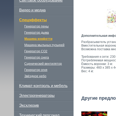
Световое оборудование
Видео и медиа
Спецэффекты
Генератор пены
Генератор дыма
Дополнительная инф
Машина конфетти
Разбрасыватель устан
Машина мыльных пузырей
Вместительная воронка
Возможна поставка мно
Генератор СО2
Требования к сети: 230
Генератор снега
Потребляемая мощност
Сценический вентилятор
Ёмкость воронки: 3 кг.
Размеры: 460 x 385 x 4
Генератор огня
Вес: 4 кг.
Звёздное небо
Климат-контроль и мебель
Электрогенераторы
Другие предло
Эксклюзив
Технический персонал