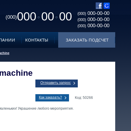
000
00
00
000-00-00
(000)
(000)
000-00-00
(000)
000-00-00
(000)
ПАНИИ
КОНТАКТЫ
ЗАКАЗАТЬ ПОДСЧЕТ
achine
i machine
Отправить запрос
Как заказать?
Код: 50266
маленьких! Украшение любого мероприятия.