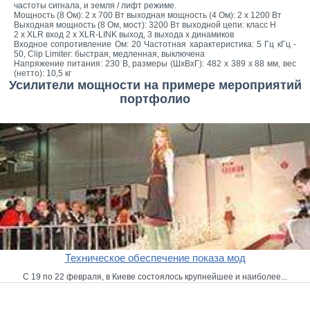
частоты сигнала, и земля / лифт режиме.
Мощность (8 Ом): 2 х 700 Вт выходная мощность (4 Ом): 2 х 1200 Вт
Выходная мощность (8 Ом, мост): 3200 Вт выходной цепи: класс H
2 х XLR вход 2 х XLR-LINK выход, 3 выхода х динамиков
Входное сопротивление Ом: 20 Частотная характеристика: 5 Гц кГц -
50, Clip Limiter: быстрая, медленная, выключена
Напряжение питания: 230 В, размеры (ШxВxГ): 482 х 389 х 88 мм, вес
(нетто): 10,5 кг
Усилители мощности на примере мероприятий
портфолио
Техническое обеспечение показа мод
С 19 по 22 февраля, в Киеве состоялось крупнейшее и наиболее...