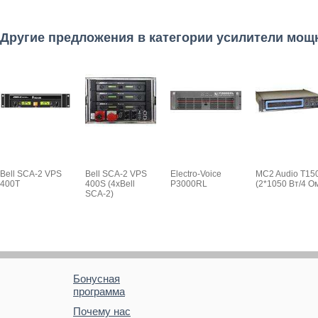
Другие предложения в категории усилители мощ
Bell SCA-2 VPS
Bell SCA-2 VPS
Electro-Voice
MC2 Audio T15
400T
400S (4хBell
P3000RL
(2*1050 Вт/4 О
SCA-2)
Бонусная
программа
Почему нас