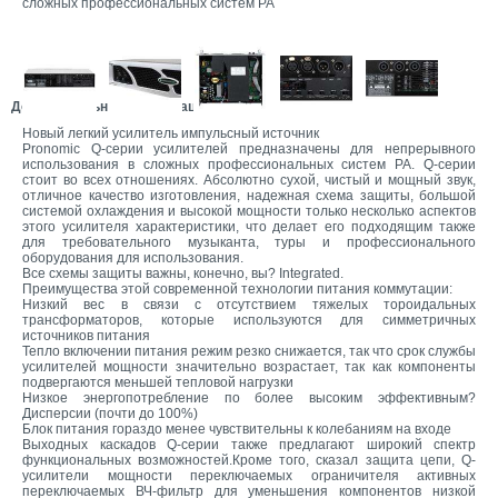
сложных профессиональных систем PA
Дополнительная информация:
Новый легкий усилитель импульсный источник
Pronomic Q-серии усилителей предназначены для непрерывного
использования в сложных профессиональных систем PA. Q-серии
стоит во всех отношениях. Абсолютно сухой, чистый и мощный звук,
отличное качество изготовления, надежная схема защиты, большой
системой охлаждения и высокой мощности только несколько аспектов
этого усилителя характеристики, что делает его подходящим также
для требовательного музыканта, туры и профессионального
оборудования для использования.
Все схемы защиты важны, конечно, вы? Integrated.
Преимущества этой современной технологии питания коммутации:
Низкий вес в связи с отсутствием тяжелых тороидальных
трансформаторов, которые используются для симметричных
источников питания
Тепло включении питания режим резко снижается, так что срок службы
усилителей мощности значительно возрастает, так как компоненты
подвергаются меньшей тепловой нагрузки
Низкое энергопотребление по более высоким эффективным?
Дисперсии (почти до 100%)
Блок питания гораздо менее чувствительны к колебаниям на входе
Выходных каскадов Q-серии также предлагают широкий спектр
функциональных возможностей.Кроме того, сказал защита цепи, Q-
усилители мощности переключаемых ограничителя активных
переключаемых ВЧ-фильтр для уменьшения компонентов низкой