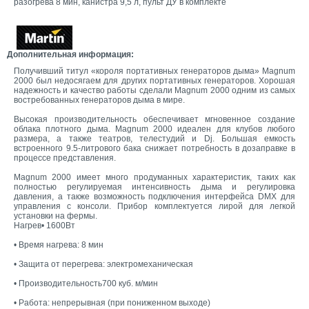
разогрева 8 мин, канистра 9,5 л, пульт ДУ в комплекте
Дополнительная информация:
Получивший титул «короля портативных генераторов дыма» Magnum
2000 был недосягаем для других портативных генераторов. Хорошая
надежность и качество работы сделали Magnum 2000 одним из самых
востребованных генераторов дыма в мире.
Высокая производительность обеспечивает мгновенное создание
облака плотного дыма. Magnum 2000 идеален для клубов любого
размера, а также театров, телестудий и Dj. Большая емкость
встроенного 9.5-литрового бака снижает потребность в дозаправке в
процессе представления.
Magnum 2000 имеет много продуманных характеристик, таких как
полностью регулируемая интенсивность дыма и регулировка
давления, а также возможность подключения интерфейса DMX для
управления с консоли. Прибор комплектуется лирой для легкой
установки на фермы.
Нагрев• 1600Вт
• Время нагрева: 8 мин
• Защита от перегрева: электромеханическая
• Производительность700 куб. м/мин
• Работа: непрерывная (при пониженном выходе)