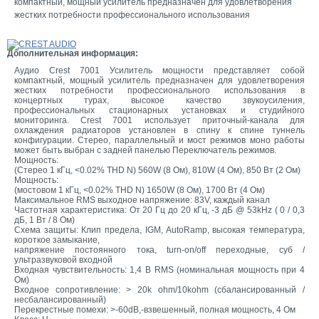
компактный, мощный усилитель предназначен для удовлетворения
жестких потребности профессионального использования
Дополнительная информация:
Аудио Crest 7001 Усилитель мощности представляет собой
компактный, мощный усилитель предназначен для удовлетворения
жестких потребности профессионального использования в
концертных турах, высокое качество звукоусиления,
профессиональных стационарных установках и студийного
мониторинга. Crest 7001 использует приточный-канала для
охлаждения радиаторов установлен в спину к спине туннель
конфигурации. Стерео, параллельный и мост режимов моно работы
может быть выбран с задней панелью Переключатель режимов.
Мощность:
(Стерео 1 кГц, <0.02% THD N) 560W (8 Ом), 810W (4 Ом), 850 Вт (2 Ом)
Мощность:
(мостовом 1 кГц, <0.02% THD N) 1650W (8 Ом), 1700 Вт (4 Ом)
Максимальное RMS выходное напряжение: 83V, каждый канал
Частотная характеристика: От 20 Гц до 20 кГц, -3 дБ @ 53kHz ( 0 / 0,3
дБ, 1 Вт / 8 Ом)
Схема защиты: Клип предела, IGM, AutoRamp, высокая температура,
короткое замыкание,
напряжение постоянного тока, turn-on/off переходные, суб /
ультразвуковой входной
Входная чувствительность: 1,4 В RMS (номинальная мощность при 4
Ом)
Входное сопротивление: > 20k ohm/10kohm (сбалансированный /
несбалансированный)
Перекрестные помехи: >-60dB,-взвешенный, полная мощность, 4 Ом