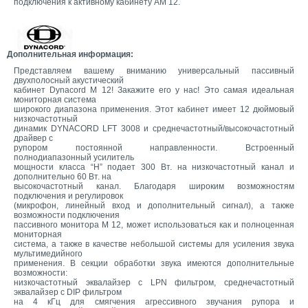
подключения к активному кабинету AM 12.
Дополнительная информация:
Представляем вашему вниманию универсальный пассивный
двухполосный акустический
кабинет Dynacord M 12! Закажите его у нас! Это самая идеальная
мониторная система
широкого диапазона применения. Этот кабинет имеет 12 дюймовый
низкочастотный
динамик DYNACORD LFT 3008 и среднечастотный/высокочастотный
драйвер с
рупором постоянной направленности. Встроенный
полнодиапазонный усилитель
мощности класса “H” подает 300 Вт. на низкочастотный канал и
дополнительно 60 Вт. на
высокочастотный канал. Благодаря широким возможностям
подключения и регулировок
(микрофон, линейный вход и дополнительный сигнал), а также
возможности подключения
пассивного монитора M 12, может использоваться как и полноценная
мониторная
система, а также в качестве небольшой системы для усиления звука
мультимедийного
применения. В секции обработки звука имеются дополнительные
возможности:
низкочастотный эквалайзер с LPN фильтром, среднечастотный
эквалайзер с DIP фильтром
на 4 кГц для смягчения агрессивного звучания рупора и