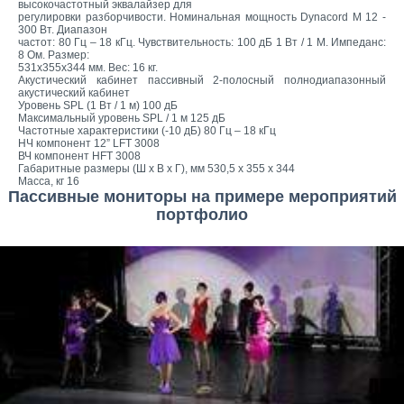
высокочастотный эквалайзер для
регулировки разборчивости. Номинальная мощность Dynacord M 12 -
300 Вт. Диапазон
частот: 80 Гц – 18 кГц. Чувствительность: 100 дБ 1 Вт / 1 М. Импеданс:
8 Ом. Размер:
531x355x344 мм. Вес: 16 кг.
Акустический кабинет пассивный 2-полосный полнодиапазонный
акустический кабинет
Уровень SPL (1 Вт / 1 м) 100 дБ
Максимальный уровень SPL / 1 м 125 дБ
Частотные характеристики (-10 дБ) 80 Гц – 18 кГц
НЧ компонент 12” LFT 3008
ВЧ компонент HFT 3008
Габаритные размеры (Ш х В х Г), мм 530,5 х 355 х 344
Масса, кг 16
Пассивные мониторы на примере мероприятий
портфолио