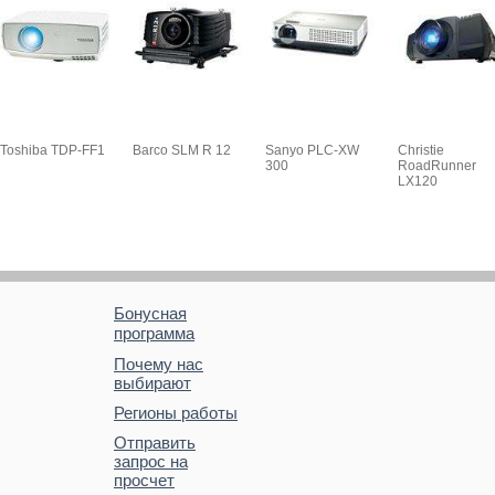
Toshiba TDP-FF1
Barco SLM R 12
Sanyo PLC-XW
Christie
300
RoadRunner
LX120
Бонусная
программа
Почему нас
выбирают
Регионы работы
Отправить
запрос на
просчет