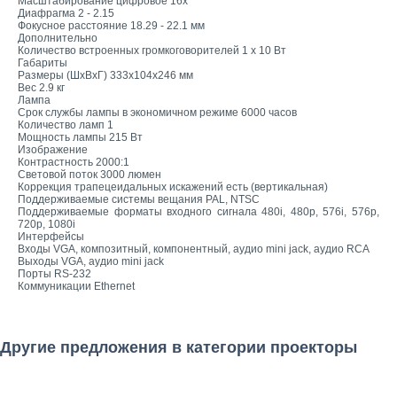
Масштабирование цифровое 16x
Диафрагма 2 - 2.15
Фокусное расстояние 18.29 - 22.1 мм
Дополнительно
Количество встроенных громкоговорителей 1 x 10 Вт
Габариты
Размеры (ШxВxГ) 333x104x246 мм
Вес 2.9 кг
Лампа
Срок службы лампы в экономичном режиме 6000 часов
Количество ламп 1
Мощность лампы 215 Вт
Изображение
Контрастность 2000:1
Световой поток 3000 люмен
Коррекция трапецеидальных искажений есть (вертикальная)
Поддерживаемые системы вещания PAL, NTSC
Поддерживаемые форматы входного сигнала 480i, 480p, 576i, 576p,
720p, 1080i
Интерфейсы
Входы VGA, композитный, компонентный, аудио mini jack, аудио RCA
Выходы VGA, аудио mini jack
Порты RS-232
Коммуникации Ethernet
Другие предложения в категории проекторы