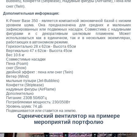
Bubbles), Конфетти (Striptease), Надувные фигуры (AirFlame), Пена или
снег (Twin).
Дополнительная информация:
K-Power Base 350 - является компактной экономичной базой с низким
уровнем шума. Она предназначена для средних и маленьких
зафиксированных или подвижных насадок. Совместима с надувными
фигурами и с декоративным шелковым пламенем. Может
использоваться как в единичном, так и в нескольких экземплярах,
работающих в автономном режиме.
Горизонтально 28 x 62cм - Высота 65cм
Вертикально 47 x 62cм - Высота 45cм
Вес 10.6 кг
Совместимые насадки
Пена (Foam)
снег (Snow)
двойной эффект : пена или снег (Twin)
Ветер (Wind)
мыльные пузыри (Jet-Bubbles)
Конфетти (Striptease)
надувные фигуры (AirFlame)
Дополнительно
Питание: 230В 50/60Гц
Потребляемая мощность: 230/350Вт
Уровень шума: 74 дБ
Подвешивается или ставится на землю.
Сценический вентилятор на примере
мероприятий портфолио