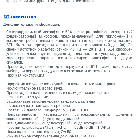
прекрасным инструментом для домашней записи.
Дополнительная информация:
Суперкардиоидный микрофон e 614 — это pre-polarised электретный
конденсаторный микрофон, предназначенный для приложений с
высокими требованиями (широкая частотная характеристика, высокий
SPL, быстрая переходная характеристика и компактный дизайн). Со
своей частотной характеристикой 40 Гц — 20 кГц, e 614 способен
уловить полный звук инструмента, тогда как его суперкардиоидная
характеристика направленности изолирует микрофон от других
сигналов.
Превосходный микрофон для перкуссии, e 614 также идеальный
выбор для деревянных духовых и струнных инструментов.
Прочная конструкция
Эффективное удаление случайного шума позади микрофона
Исключительное качество звука
Превосходная направленность во всем диапазоне частот
Естественное звучание
Выдерживает высокие уровни звукового давления
Широкая частотная характеристика
Частотный диапазон микрофона, Гц 40-20 000
Направленность (кардиоидный, суперкардиоидный, дольный,
всенаправленный,…) суперкардиоидный
Тип (динамический,конденсаторный) конденсаторный
Чувствительность, дБ/Па 3 mV/Pa = — 50dB (0 dB = 1 V/Pa)
Номинальное сопротивление, Ом 50
Минимальное сопротивление до обрыва, Ом 1000