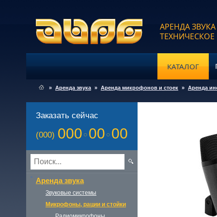
АРЕНДА ЗВУКА
ТЕХНИЧЕСКОЕ
КАТАЛОГ
»
Аренда звука
»
Аренда микрофонов и стоек
»
Аренда ин
Заказать сейчас
000
00
00
(000)
Аренда звука
Звуковые системы
Микрофоны, рации и стойки
Радиомикрофоны