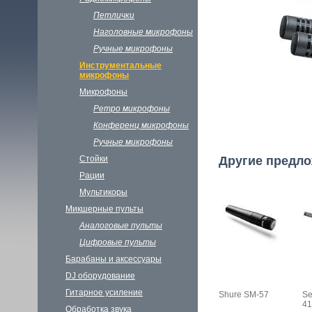
Петлички
Наголовные микрофоны
Ручные микрофоны
Инструментальные
микрофоны
Микрофоны
Ретро микрофоны
Конференц микрофоны
Ручные микрофоны
Стойки
Другие предл
Рации
Мультикоры
Микшерные пульты
Аналоговые пульты
Цифровые пульты
Барабаны и аксессуары
DJ oборудование
Гитарное усиление
Shure SM-57
Se
41
Обработка звука