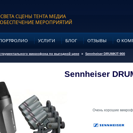
 СВЕТА СЦЕНЫ ТЕНТА МЕДИА
 ОБЕСПЕЧЕНИЕ МЕРОПРИЯТИЙ
ПОРТФОЛИО
УСЛУГИ
БЛОГ
ОТЗЫВЫ
О КОМ
струментального микрофона по выгодной цене
»
Sennheiser DRUMKIT-900
Sennheiser DRU
Очень хорошие микроф