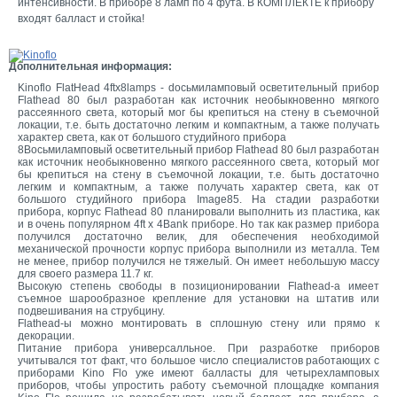
интенсивности. В приборе 8 ламп по 4 фута. В КОМПЛЕКТЕ к прибору
входят балласт и стойка!
Дополнительная информация:
Kinoflo FlatHead 4ftx8lamps - dосьмиламповый осветительный прибор
Flathead 80 был разработан как источник необыкновенно мягкого
рассеянного света, который мог бы крепиться на стену в съемочной
локации, т.е. быть достаточно легким и компактным, а также получать
характер света, как от большого студийного прибора
8Восьмиламповый осветительный прибор Flathead 80 был разработан
как источник необыкновенно мягкого рассеянного света, который мог
бы крепиться на стену в съемочной локации, т.е. быть достаточно
легким и компактным, а также получать характер света, как от
большого студийного прибора Image85. На стадии разработки
прибора, корпус Flathead 80 планировали выполнить из пластика, как
и в очень популярном 4ft x 4Bank приборе. Но так как размер прибора
получился достаточно велик, для обеспечения необходимой
механической прочности корпус прибора выполнили из металла. Тем
не менее, прибор получился не тяжелый. Он имеет небольшую массу
для своего размера 11.7 кг.
Высокую степень свободы в позиционировании Flathead-а имеет
съемное шарообразное крепление для установки на штатив или
подвешивания на струбцину.
Flathead-ы можно монтировать в сплошную стену или прямо к
декорации.
Питание прибора универсалльное. При разработке приборов
учитывался тот факт, что большое число специалистов работающих с
приборами Kino Flo уже имеют балласты для четырехламповых
приборов, чтобы упростить работу съемочной площадке компания