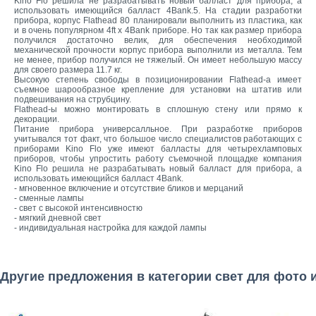
Kino Flo решила не разрабатывать новый балласт для прибора, а
использовать имеющийся балласт 4Bank.5. На стадии разработки
прибора, корпус Flathead 80 планировали выполнить из пластика, как
и в очень популярном 4ft x 4Bank приборе. Но так как размер прибора
получился достаточно велик, для обеспечения необходимой
механической прочности корпус прибора выполнили из металла. Тем
не менее, прибор получился не тяжелый. Он имеет небольшую массу
для своего размера 11.7 кг.
Высокую степень свободы в позиционировании Flathead-а имеет
съемное шарообразное крепление для установки на штатив или
подвешивания на струбцину.
Flathead-ы можно монтировать в сплошную стену или прямо к
декорации.
Питание прибора универсалльное. При разработке приборов
учитывался тот факт, что большое число специалистов работающих с
приборами Kino Flo уже имеют балласты для четырехламповых
приборов, чтобы упростить работу съемочной площадке компания
Kino Flo решила не разрабатывать новый балласт для прибора, а
использовать имеющийся балласт 4Bank.
- мгновенное включение и отсутствие бликов и мерцаний
- сменные лампы
- свет с высокой интенсивностю
- мягкий дневной свет
- индивидуальная настройка для каждой лампы
Другие предложения в категории свет для фото 