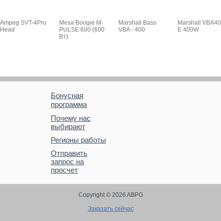
Ampeg SVT-4Pro
Mesa Boogie M-
Marshall Bass
Marshall VBA40
Head
PULSE 600 (600
VBA - 400
E 400W
Вт)
Бонусная
программа
Почему нас
выбирают
Регионы работы
Отправить
запрос на
просчет
Copyright © 2026 ABPG
Заказать сейчас