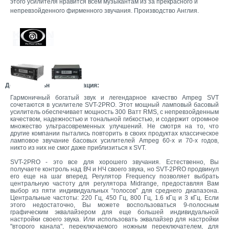
этого усилителя нравится всем музыкантам из за прекрасного и
непревзойденного фирменного звучания. Производство Англия.
Дополнительная информация:
Гармоничный богатый звук и легендарное качество Ampeg SVT
сочетаются в усилителе SVT-2PRO. Этот мощный ламповый басовый
усилитель обеспечивает мощность 300 Ватт RMS, с непревзойденным
качеством, надежностью и тональной гибкостью, и содержит огромное
множество ультрасовременных улучшений. Не смотря на то, что
другие компании пытались повторить в своих продуктах классическое
ламповое звучание басовых усилителей Ampeg 60-х и 70-х годов,
никто из них не смог даже приблизиться к SVT.
SVT-2PRO - это все для хорошего звучания. Естественно, Вы
получаете контроль над ВЧ и НЧ своего звука, но SVT-2PRO продвинул
его еще на шаг вперед. Регулятор Frequency позволяет выбрать
центральную частоту для регулятора Midrange, предоставляя Вам
выбор из пяти индивидуальных “голосов” для среднего диапазона.
Центральные частоты: 220 Гц, 450 Гц, 800 Гц, 1.6 кГц и 3 кГц. Если
этого недостаточно, Вы можете воспользоваться 9-полосным
графическим эквалайзером для еще большей индивидуальной
настройки своего звука. Или использовать эквалайзер для настройки
"второго канала", переключаемого ножным переключателем, для