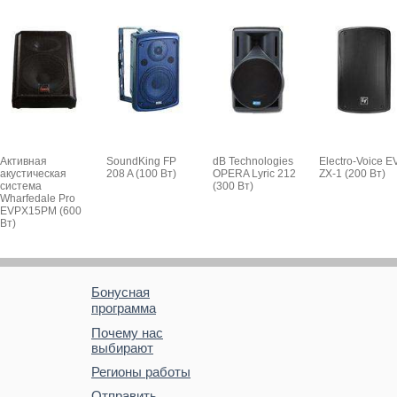
Активная
SoundKing FP
dB Technologies
Electro-Voice E
акустическая
208 A (100 Вт)
OPERA Lyric 212
ZX-1 (200 Вт)
система
(300 Вт)
Wharfedale Pro
EVPX15PM (600
Вт)
Бонусная
программа
Почему нас
выбирают
Регионы работы
Отправить