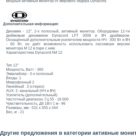
мощный активный монитор от мирового лидера Dynacord.
Дополнительная информация:
Динамик - 12", 2-х полосный, активный монитор. Оборудован 12-ти
дюймовым динамиком Dynacord LFT 3008 и ВЧ драйвером.
Оснащённый дополнительным усилителем мощности НЧ - 300 Вт и ВЧ
- 60 Вт, он даёт возможность использовать пассивную версию
монитора М 12 в паре с ним.
Характеристика Dynacord AM 12:
Тип 12"
Мощность, Ватт - 360
Эквалайзер - 3-х полосный
Входы: 1
Микрофонный 2
Линейный : 3 (стерео)
AUX: 2- канальный (НЧ и ВЧ)
Усилитель (дополнительный)
Частотный диапазон, Гц 55 - 18 000
Чувствительность, Дб 1Вт/ 1 м - 96
Размеры, мм - 531 х 355 х 344
Вес, кг - 21
Другие предложения в категории активные мони