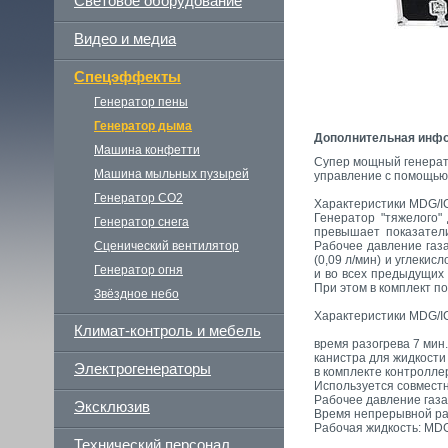
Световое оборудование
Видео и медиа
Спецэффекты
Генератор пены
Генератор дыма
Дополнительная инф
Машина конфетти
Супер мощный генерато
Машина мыльных пузырей
управление с помощью
Генератор СО2
Характеристики MDG/I
Генератор "тяжелого"
Генератор снега
превышает показатели
Сценический вентилятор
Рабочее давление газа
(0,09 л/мин) и углекис
Генератор огня
и во всех предыдущих
При этом в комплект п
Звёздное небо
Характеристики MDG/I
Климат-контроль и мебель
время разогрева 7 мин.
канистра для жидкости 
Электрогенераторы
в комплекте контролле
Используется совместн
Рабочее давление газа
Эксклюзив
Время непрерывной раб
Рабочая жидкость: MDG
Технический персонал