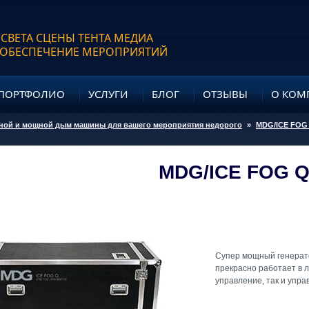
 СВЕТА СЦЕНЫ ТЕНТА МЕДИА
 ОБЕСПЕЧЕНИЕ МЕРОПРИЯТИЙ
ПОРТФОЛИО
УСЛУГИ
БЛОГ
ОТЗЫВЫ
О КОМ
ной и мощной дым машины для вашего мероприятия недорого
»
MDG/ICE FOG 
MDG/ICE FOG Q
Супер мощный генерато
прекрасно работает в 
управление, так и упр