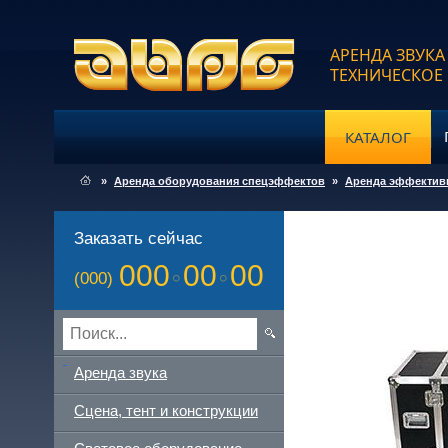
АРЕНДА ЗВУКА
ТЕХНИЧЕСКОЕ
КАТАЛОГ
»
Аренда оборудования спецэффектов
»
Аренда эффектив
Заказать сейчас
000
00
00
(000)
Аренда звука
Сцена, тент и конструкции