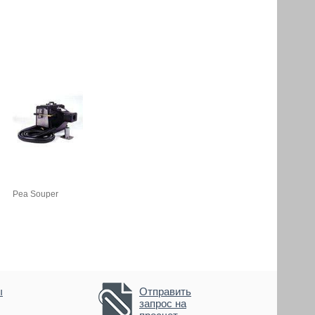
Pea Souper
ы
Отправить
запрос на