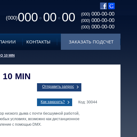
000
00
00
000-00-00
(000)
(000)
000-00-00
(000)
000-00-00
(000)
ПАНИИ
КОНТАКТЫ
ЗАКАЗАТЬ ПОДСЧЕТ
Q 10 MIN
 10 MIN
Отправить запрос
Как заказать?
Код: 30044
р низкого дыма с почти бесшумной работой,
любых условиях, возможно как дистанционное
авление с помощью DMX.