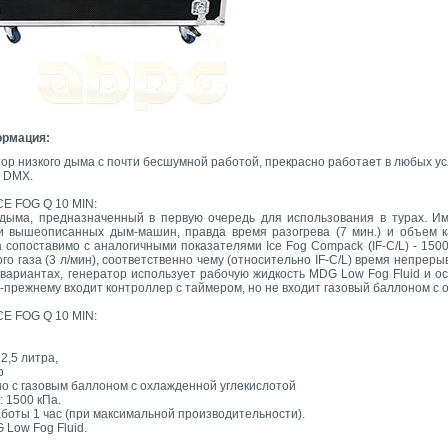
ормация:
р низкого дыма с почти бесшумной работой, прекрасно работает в любых усл
 DMX.
CE FOG Q 10 MIN:
 дыма, предназначенный в первую очередь для использования в турах. Им
 вышеописанных дым-машин, правда время разогрева (7 мин.) и объем ка
 сопоставимо с аналогичными показателями Ice Fog Compack (IF-C/L) - 1500
лого газа (3 л/мин), соответственно чему (относительно IF-C/L) время непре
 вариантах, генератор использует рабочую жидкость MDG Low Fog Fluid и о
о-прежнему входит контроллер с таймером, но не входит газовый баллоном с 
CE FOG Q 10 MIN:
2,5 литра,
р
о с газовым баллоном с охлажденной углекислотой
: 1500 кПа.
оты 1 час (при максимальной производительности).
 Low Fog Fluid.