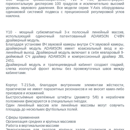
горизонтальную дисперсию 100 градусов и исключительно высокий
уровень звукового давления. Все модели серии Y-Axis оборудованы
одинаковой системой подвеса с прецизионной регулировкой углов
наклона.
Y10 - мощный субкомпактный 3-х полосный линейный массив,
использующий одиночный патентованный ADAMSON СЧ/ВЧ
драйверный модуль.
Благодаря установке ВЧ звуковой камеры внутри СЧ звуковой камеры,
драйверный модуль ADAMSON имеет коаксиальный вход и ко-
линейный выход. Драйверный модуль включает в себя кевларовый 9-
дюймовый СЧ драйвер ADAMSON и компрессионный драйвер JBL
2451.
Драйверный модуль и трапециевидный кабинет создают гладкий,
слегка изогнутый фронт волны без промежуточных швов между
кабинетами.
Корпус Т-21Sub, благодаря внутренним элементам жёсткости,
практически не имеет паразитных резонансов и не вносит каких-либо
призвуков и искажений.
Быстросъёмные крепёжные штифты (диаметр 5/8) в нерабочем
положении фиксируются в специальных гнёздах.
Один линейный массив или линейные массивы могут озвучить
площадь до нескольких футбольных полей.
Сферы применения
Организация средних и крупных массивов
Работа в вертикальном массиве
Звукоусиление для театров, крупных залов, стадионов и других