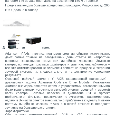
напором 146 db давления даже на расстоянии 150 м от сцены!
Предназначен для больших концертных площадок. Мощностью до 260
кВт. Сделано в Канаде.
Дополнительная информация:
Adamson Y-Axis, являясь полноценными линейными источниками,
дают самые точные на сегодняшний день ответы на непростые
вопросы, касающиеся геометрии линейных массивов. Звуковые
камеры, волноводы, размеры драйверов и углы наклона кабинетов –
все эти оптимизированные элементы влияют на процесс интеграции
звуковой системы, а, следовательно, и на достижение успешного
результата.
Основной рабочий элемент Y- AXIS (защищенный патентами) -
драйверный модуль Adamson Co-linear Drive Module. Уникальная
«камера в камере» является отлично управляемым, согласованным по
фазе колинеарным источником звуковой энергии средней и высокой
части спектра. Боковые лепестки в диапазоне СЧ и эффект
гребенчатого фильтра практически отсутствуют, равномерность
отдачи в ВЧ-части спектра максимально приближена к идеалу. Именно
поэтому линейные массивы Y-Axis с высокой точностью передают
звучание на большие расстояния.
Характеристики
Обе модели громкоговорителей, Y18 и Y10, демонстрируют