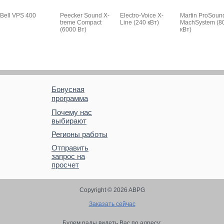
Bell VPS 400
Peecker Sound X-
Electro-Voice X-
Martin ProSound
treme Compact
Line (240 кВт)
MachSystem (8
(6000 Вт)
кВт)
Бонусная
программа
Почему нас
выбирают
Регионы работы
Отправить
запрос на
просчет
Copyright © 2026 ABPG
Заказать сейчас
Будем рады видеть Вас по адресу: