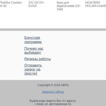
Toshiba Camileo
JVC GV DV-
Кран для
HDW-900H
H-30
5101E
видеосъемки (10-
HDCAM CineAl
24м)
Бонусная
программа
Почему нас
выбирают
Регионы работы
Отправить
запрос на
просчет
Copyright © 2026 ABPG
Заказать сейчас
Будем рады видеть Вас по адресу:
г. Киев,
ул. Дегтяревская 51