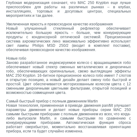
Глубокая модернизация означает, что MAC 250 Krypton еще лучше
приспособлен для работы на различных рынках – в клубах,
инсталляциях, торговых и досуговых цeнтрах, специальных
мероприятиях и так далее.
Увеличенная яркость и превосходное качество изображения
Новый улучшенный стеклянный рефлектор обеспечивает
исключительно большую яркость – больше, чем конкурирующие
продукты с конденсорной оптической системой. Прецизионная
система ахроматических линз максимально эффективно использует
свет лампы Philips MSD 250/2 (входит в комплект поставки),
обеспечивая превосходное качество изображения.
Новые гобо
Заново разработанное индексируемое колесо с вращающимися гобо
обеспечивает новый спектр сменных металлических и дихроичных
гобо, обеспечивающих оригинальные, свежо выглядящие эффекты
MAC 250 Krypton. 16-битное прецизионное колесо гобо имеет 7 слотов
и открытую позицию, а новый дизайн делает смену гобо быстрой и
простой. Цвет обеспечивается моторизованным колесом цвета с 12
сменными дихроичными цветными фильтрами, открытой позицией и
возможностью совмещения цвета.
Самый быстрый прибор с полным движением Martin
Новая технология, примененная в приводе движения pan/tilt улучшает
параметры движения и делает новые приборы серии MAC 250
самыми быстрыми приборами с полным движением из всех, что когда-
либо выпускали Martin, и самыми быстрыми по сравнению с
конкурирующими приборами. Автоматическая функция сброса
работает сверхбыстро, моментально восстанавливая ориентацию
прибора, если та будет случайно изменена.