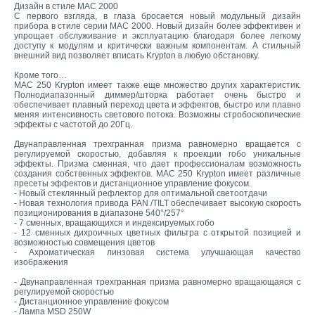
Дизайн в стиле MAC 2000
С первого взгляда, в глаза бросается новый модульный дизайн
прибора в стиле серии MAC 2000. Новый дизайн более эффективен и
упрощает обслуживание и эксплуатацию благодаря более легкому
доступу к модулям и критически важным компонентам. А стильный
внешний вид позволяет вписать Krypton в любую обстановку.
Кроме того…
MAC 250 Krypton имеет также еще множество других характеристик.
Полнодиапазонный диммер/шторка работает очень быстро и
обеспечивает плавный переход цвета и эффектов, быстро или плавно
меняя интенсивность светового потока. Возможны стробоскопические
эффекты с частотой до 20Гц.
Двунаправленная трехгранная призма равномерно вращается с
регулируемой скоростью, добавляя к проекции гобо уникальные
эффекты. Призма сменная, что дает профессионалам возможность
создания собственных эффектов. MAC 250 Krypton имеет различные
пресеты эффектов и дистанционное управление фокусом.
- Новый стеклянный рефлектор для оптимальной светоотдачи
- Новая технология привода PAN /TILT обеспечивает высокую скорость
позиционирования в диапазоне 540°/257°
- 7 сменных, вращающихся и индексируемых гобо
- 12 сменных дихроичных цветных фильтра с открытой позицией и
возможностью совмещения цветов
- Ахроматическая линзовая система улучшающая качество
изображения
- Двунаправленная трехгранная призма равномерно вращающаяся с
регулируемой скоростью
- Дистанционное управление фокусом
- Лампа MSD 250W