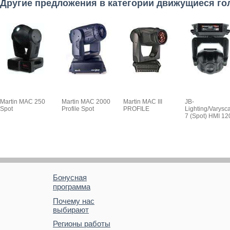
Другие предложения в категории движущиеся г
Martin MAC 250
Martin MAC 2000
Martin MAC III
JB-
Spot
Profile Spot
PROFILE
Lighting/Varysc
7 (Spot) HMI 12
Бонусная
программа
Почему нас
выбирают
Регионы работы