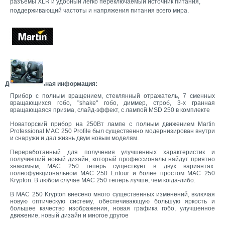
разъемы XLR и удобный легко переключаемый источник питания,
поддерживающий частоты и напряжения питания всего мира.
Дополнительная информация:
Прибор с полным вращением, стеклянный отражатель, 7 сменных
вращающихся гобо, "shake" гобо, диммер, строб, 3-х гранная
вращающаяся призма, слайд-эффект, с лампой MSD 250 в комплекте
Новаторский прибор на 250Вт лампе с полным движением Martin
Professional MAC 250 Profile был существенно модернизирован внутри
и снаружи и дал жизнь двум новым моделям.
Переработанный для получения улучшенных характеристик и
получивший новый дизайн, который профессионалы найдут приятно
знакомым, MAC 250 теперь существует в двух вариантах:
полнофункциональном MAC 250 Entour и более простом MAC 250
Krypton. В любом случае MAC 250 теперь лучше, чем когда-либо.
В MAC 250 Krypton внесено много существенных изменений, включая
новую оптическую систему, обеспечивающую большую яркость и
большее качество изображения, новая графика гобо, улучшенное
движение, новый дизайн и многое другое