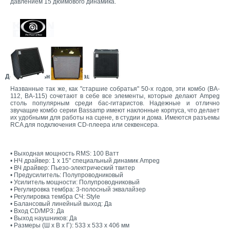
давлением 15 дюймового динамика.
Дополнительная информация:
Названные так же, как "старшие собратья" 50-х годов, эти комбо (BA-
112, BA-115) сочетают в себе все элементы, которые делают Ampeg
столь популярным среди бас-гитаристов. Надежные и отлично
звучащие комбо серии Bassamp имеют наклонные корпуса, что делает
их удобными для работы на сцене, в студии и дома. Имеются разъемы
RCA для подключения CD-плеера или секвенсера.
• Выходная мощность RMS: 100 Ватт
• НЧ драйвер: 1 x 15" специальный динамик Ampeg
• ВЧ драйвер: Пьезо-электрический твитер
• Предусилитель: Полупроводниковый
• Усилитель мощности: Полупроводниковый
• Регулировка тембра: 3-полосный эквалайзер
• Регулировка тембра СЧ: Style
• Балансовый линейный выход: Да
• Вход CD/MP3: Да
• Выход наушников: Да
• Размеры (Ш x В x Г): 533 x 533 x 406 мм