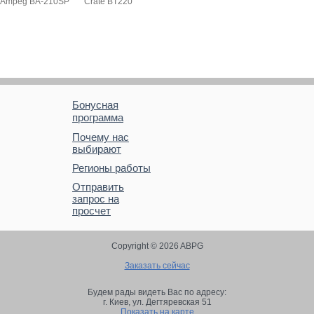
Ampeg BA-210SP
Crate BT220
Бонусная
программа
Почему нас
выбирают
Регионы работы
Отправить
запрос на
просчет
Copyright © 2026 ABPG
Заказать сейчас
Будем рады видеть Вас по адресу:
г. Киев,
ул. Дегтяревская 51
Показать на карте