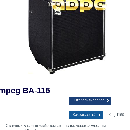
mpeg BA-115
Отправить запрос
Как заказать?
Код: 1189
Отличный Басовый комбо компактных размеров с чудесным