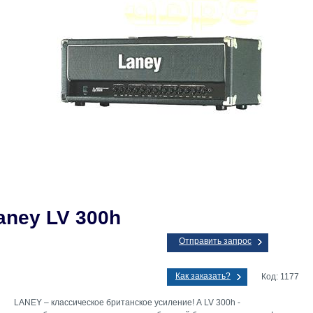
aney LV 300h
Отправить запрос
Как заказать?
Код: 1177
LANEY – классическое британское усиление! А LV 300h -