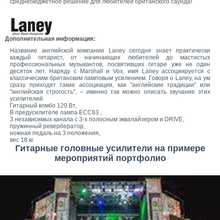
среднебюджетное решение для любителей британского саунда!
Дополнительная информация:
Название английской компании Laney сегодня знает практически
каждый гитарист, от начинающих любителей до мастистых
профессиональных музыкантов, посвятивших гитаре уже не один
десяток лет. Наряду с Marshall и Vox, имя Laney ассоциируется с
классическим британским ламповым усилением. Говоря о Laney, на ум
сразу приходят такие ассоциации, как "английские традиции" или
"английская строгость", – именно так можно описать звучание этих
усилителей.
Гитарный комбо 120 Вт,
В предусилителе лампа ECC83 ,
3 независимых канала с 3-х полосным эквалайзером и DRIVE,
пружинный ревербератор,
ножная педаль на 3 положения,
вес 18 кг.
Гитарные головные усилители на примере
мероприятий портфолио