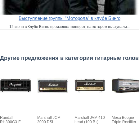
Выступление группы ”Моторола” в клубе Бинго
12 июня в Клубе Бинго произошел концерт, на котором выступали...
Другие предложения в категории гитарные голо
Randall
Marshall JCM
Marshall JVM 410
Mesa Boogie
RH300G3-E
2000 DSL
head (100 Вт)
Triple Rectifier