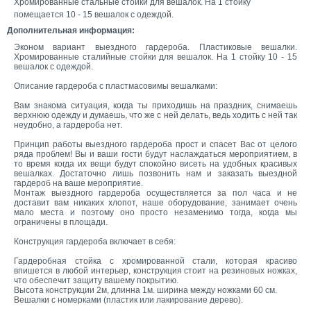
Хромированные стальные стойки для вешалок. На 1 стойку
помещается 10 - 15 вешалок с одеждой.
Дополнительная информация:
Эконом вариант выездного гардероба. Пластиковые вешалки.
Хромированные сталийные стойки для вешалок. На 1 стойку 10 - 15
вешалок с одеждой.
Описание гардероба с пластмасовимы вешалками:
Вам знакома ситуация, когда ты приходишь на праздник, снимаешь
верхнюю одежду и думаешь, что же с ней делать, ведь ходить с ней так
неудобно, а гардероба нет.
Принцип работы выездного гардероба прост и спасет Вас от целого
ряда проблем! Вы и ваши гости будут наслаждаться мероприятием, в
то время когда их вещи будут спокойно висеть на удобных красивых
вешалках. Достаточно лишь позвонить нам и заказать выездной
гардероб на ваше мероприятие.
Монтаж выездного гардероба осуществляется за пол часа и не
доставит вам никаких хлопот, наше оборудование, занимает очень
мало места и поэтому оно просто незаменимо тогда, когда мы
ограничены в площади.
Конструкция гардероба включает в себя:
Гардеробная стойка с хромированной стали, которая красиво
впишется в любой интерьер, конструкция стоит на резиновых ножках,
что обеспечит защиту вашему покрытию.
Высота конструкции 2м, длинна 1м. ширина между ножками 60 см.
Вешалки с номерками (пластик или лакирование дерево).