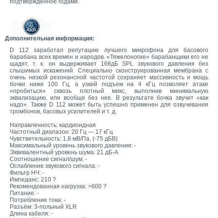
подтвержденное годами.
Дополнительная информация:
D 112 заработал репутацию лучшего микрофона для басового
барабана всех времен и народов. «Тяжелоногие» барабанщики его не
щадят, т. к. он выдерживает 168дБ SPL звукового давления без
слышимых искажений. Специально сконструированная мембрана с
очень низкой резонансной частотой сохраняет массивность и мощь
бочки ниже 100 Гц, а узкий подъем на 4 кГц позволяет атаке
«пробиться» сквозь плотный микс, выполнив минимальную
эквализацию, или вообще без нее. В результате бочка звучит «как
надо». Также D 112 может быть успешно применен для озвучивания
тромбонов, басовых усилителей и т. д.
Направленность: кардиоидная
Частотный диапазон: 20 Гц — 17 кГц
Чувствительность: 1,8 мВ/Па, (-75 дБВ)
Максимальный уровень звукового давления: -
Эквивалентный уровень шума: 21 дБ-А
Соотношение сигнал/шум: -
Ослабление звукового сигнала: -
Фильтр НЧ: -
Импеданс: 210 ?
Рекомендованная нагрузка: >600 ?
Питание: -
Потребление тока: -
Разъём: 3-польный XLR
Длина кабеля: -