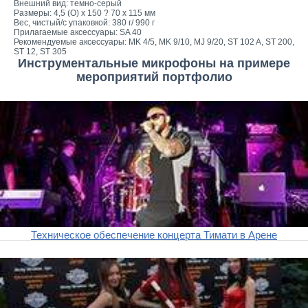
Внешний вид: темно-серый
Размеры: 4,5 (O) х 150 ? 70 х 115 мм
Вес, чистый/с упаковкой: 380 г/ 990 г
Прилагаемые аксессуары: SA 40
Рекомендуемые аксессуары: MK 4/5, MK 9/10, MJ 9/20, ST 102 A, ST 200,
ST 12, ST 305
Инструментальные микрофоны на примере
мероприятий портфолио
Техническое обеспечение концерта Тимати в Арене