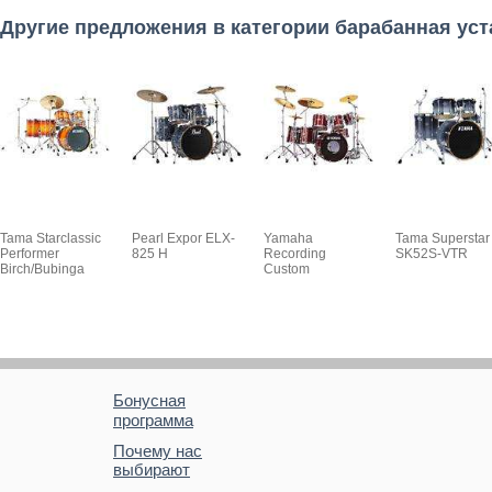
Другие предложения в категории барабанная уст
Tama Starclassic
Pearl Expor ELX-
Yamaha
Tama Superstar
Performer
825 H
Recording
SK52S-VTR
Birch/Bubinga
Custom
Бонусная
программа
Почему нас
выбирают