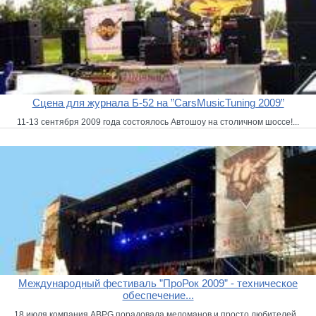
Сцена для журнала Б-52 на ”CarsMusicTuning 2009”
11-13 сентября 2009 года состоялось Автошоу на столичном шоссе!...
Международный фестиваль ”ПроРок 2009” - техническое
обеспечение...
18 июля компания ABPG порадовала меломанов и просто любителей...