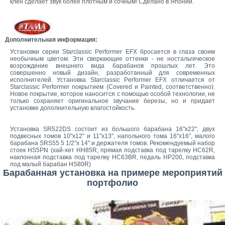
клен сделает звук более плотным и сочным! Сделано в Японии.
Дополнительная информация:
Установки серии Starclassic Performer EFX бросается в глаза своим
необычным цветом. Эти сверкающие оттенки - не ностальгическое
возрождение внешнего вида барабанов прошлых лет. Это
совершенно новый дизайн, разработанный для современных
исполнителей. Установка Starclassic Performer EFX отличается от
Starclassic Performer покрытием (Covered и Painted, соответственно).
Новое покрытие, которое наносится с помощью особой технологии, не
только сохраняет оригинальное звучание березы, но и придает
установке дополнительную влагостойкость.
Установка SR522DS состоит из большого барабана 16"х22", двух
подвесных томов 10"х12" и 11"х13", напольного тома 16"х16", малого
барабана SRS55 5 1/2"х 14" и держателя томов. Рекомендуемый набор
стоек HS5PN (хай-хет HH85R, прямая подставка под тарелку HC62R,
наклонная подставка под тарелку HC63BR, педаль HP200, подставка
под малый барабан HS80R)
Барабанная установка на примере мероприятий
портфолио