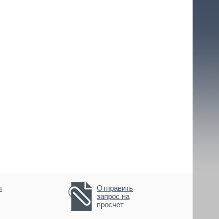
ы
Отправить
запрос на
просчет