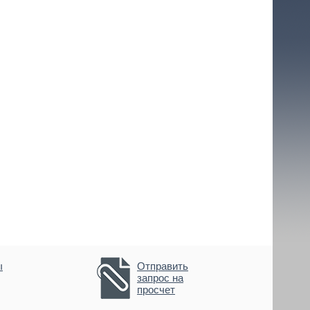
ы
Отправить
запрос на
просчет