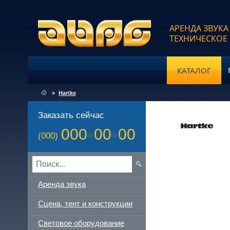
АРЕНДА ЗВУКА
ТЕХНИЧЕСКОЕ
КАТАЛОГ
»
Hartke
Заказать сейчас
000
00
00
(000)
Аренда звука
Сцена, тент и конструкции
Световое оборудование