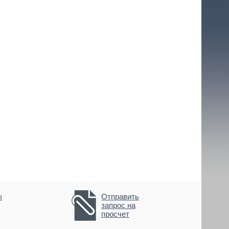
ы
Отправить
запрос на
просчет