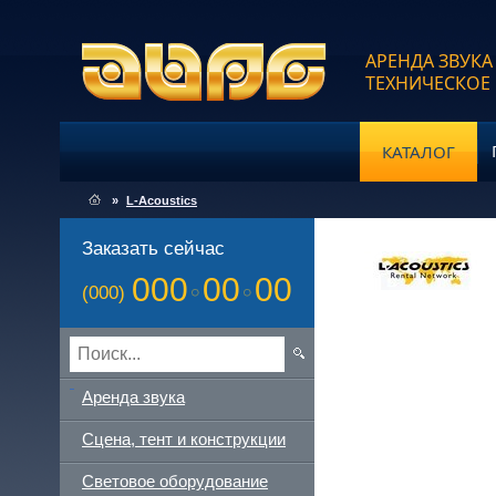
АРЕНДА ЗВУКА
ТЕХНИЧЕСКОЕ
КАТАЛОГ
»
L-Acoustics
Заказать сейчас
000
00
00
(000)
Аренда звука
Сцена, тент и конструкции
Световое оборудование