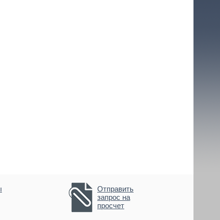
ы
Отправить
запрос на
просчет