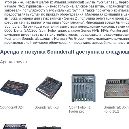
этом рынке. Первым шагом компании Soundcraft был выпуск Series 1, перв
начале 70-х, туринговый бизнес только начал свое развитие, и транспорт
завоевали популярность у музыкальных групп, а также прокатных компаний
предоставлять услуги по прокату оборудования. Маленькая компания в цен
выпуска микшера для звукозаписи - Series 2 , получила репутацию произво
который сейчас принято называть "британским". Инновации всегда были о
Soundcraft. За эти годы компания выпустила легендарные консоли, такие как
6000, Delta, SAC200, Spirit Folio range, а также Series FIVE, FIVE Monitor 
компания имеет сеть из 88 дистрибьютеров, продающих и поддерживающих
Компания Soundcraft входит в Harman Pro Group - международную компани
производителей звукового оборудования: проаудио, автомобильная акустика
Аренда и покупка Soundcraft доступна в следую
Аренда звука
Soundcraft 324
Soundcraft FX8
Spirit Folio F1
Soundcraft Spiri
Fader pro
Folio 10/2