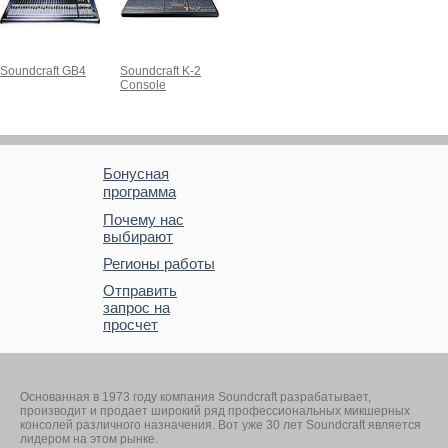
Soundcraft GB4
Soundcraft K-2
Console
Бонусная
программа
Почему нас
выбирают
Регионы работы
Отправить
запрос на
просчет
Основанная в 1973 году компания Soundcraft разрабатывает,
производит и продает широкий ряд профессиональных микшерных
консолей различного назначения. Вот уже 30 лет Soundcraft является
лидером на этом рынке.