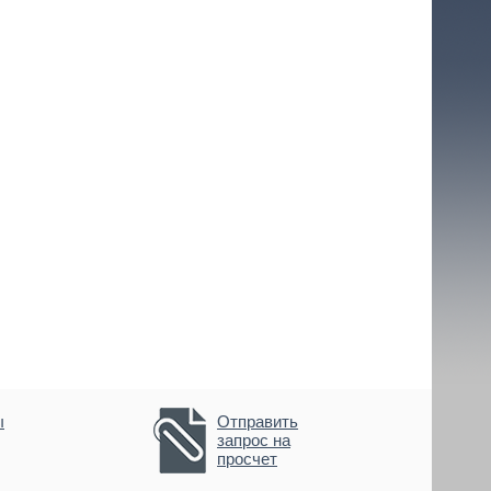
ы
Отправить
запрос на
просчет