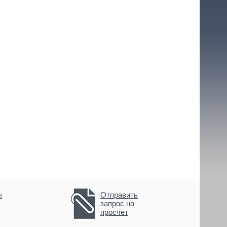
ы
Отправить
запрос на
просчет