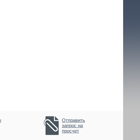
ы
Отправить
запрос на
просчет