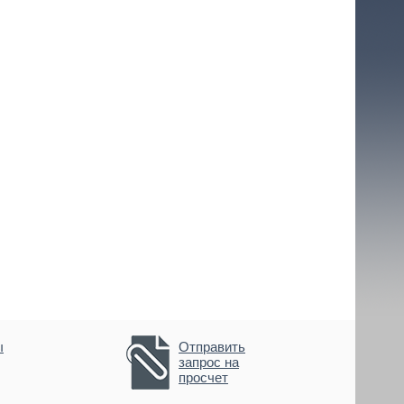
ы
Отправить
запрос на
просчет