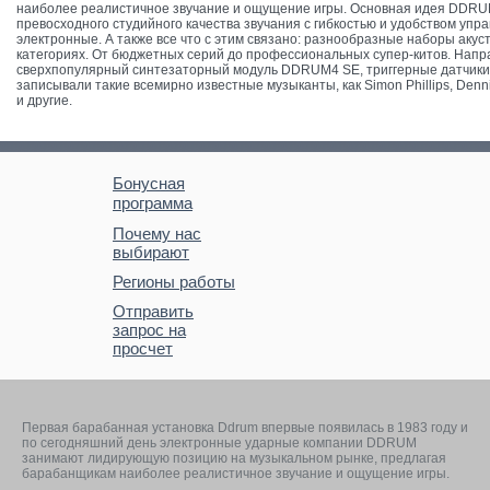
наиболее реалистичное звучание и ощущение игры. Основная идея DDRU
превосходного студийного качества звучания с гибкостью и удобством упр
электронные. А также все что с этим связано: разнообразные наборы аку
категориях. От бюджетных серий до профессиональных супер-китов. Напр
сверхпопулярный синтезаторный модуль DDRUM4 SE, триггерные датчики
записывали такие всемирно известные музыканты, как Simon Phillips, Denni
и другие.
Бонусная
программа
Почему нас
выбирают
Регионы работы
Отправить
запрос на
просчет
Первая барабанная установка Ddrum впервые появилась в 1983 году и
по сегодняшний день электронные ударные компании DDRUM
занимают лидирующую позицию на музыкальном рынке, предлагая
барабанщикам наиболее реалистичное звучание и ощущение игры.