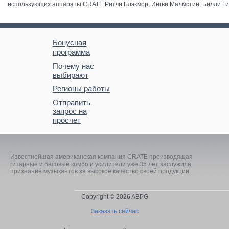
использующих аппараты CRATE Ритчи Блэкмор, Ингви Малмстин, Билли Гиб
Бонусная
программа
Почему нас
выбирают
Регионы работы
Отправить
запрос на
просчет
Известнейшая американская компания CRATE производящая
гитарные и басовые комбо и усилители уже 35 лет заслужила
признание музыкантов за высокое качество своей продукции.
Copyright © 2026 ABPG
Заказать сейчас