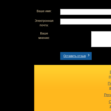
Ваше имя:
Электронная
почта:
Ваше
мнение:
Оставить отзыв
п
П
Рег
О