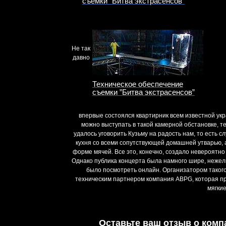
съемки ”Битва экстрасенсов”
Не так
давно
Техническое обеспечение
съемки ”Битва экстрасенсов”
впервые состоялся квартирник всем известной укр
можно выступать в такой камерной обстановке, т
удалось уговорить Кузьму на радость нам, то есть 
кухня со всеми сопутствующей домашней утварью, 
форме мячей. Все это, конечно, создало невероятно
Однако публика концерта была намного шире, нежели 
было посмотреть онлайн. Организатором таког
техническим партнером компания ABPG, которая пр
мягкие
Оставьте ваш отзыв о комп