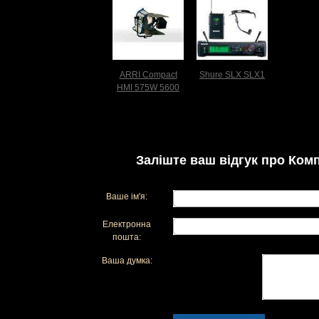
ARRI Compact
Shure SLX SLX1
HMI 575W 5600
Заліште ваш відгук про Комп
Ваше ім'я:
Електронна
пошта:
Ваша думка: