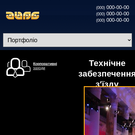
000-00-00
(000)
000-00-00
(000)
000-00-00
(000)
Технічне
Корпоративні
заходи
забезпеченн
з'їзду
керівників
компанії
«Canon»