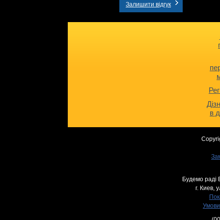
Залишити відгук
пе
Рег
Діз
в 
Copyri
За
Будемо раді 
г. Киев,
у
Пок
Умови
(0