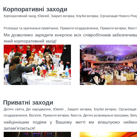
Корпоративні заходи
Корпоративний захід, Ювілей, Закриті вечірки, Клубні вечірки, Організація Нового Року
Розіграші та оригінальні привітання, Приватні поздоровлення, Приватні вечірки, Квест
Ми дозволимо зарядити енергією всіх співробітників забезпечи
який корпоративний захід!
Приватні заходи
Дитячі свята, Дні народження, Ювілеї , Закриті вечірки, Клубні вечірки, Організаці
поздоровлення, Весілля, Приватні вечірки, Квести, Дитячі розважальні програми, Вип
найціннішим подіям у Вашому житті ми влаштуємо неймов
запам'ятається!