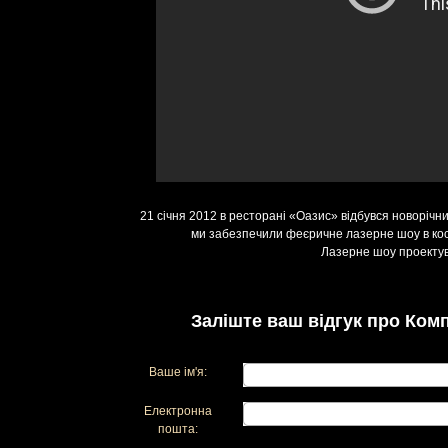
21 січня 2012 в ресторані «Оазис» відбувся новорічн
ми забезпечили феєричне лазерне шоу в косм
Лазерне шоу проектув
Заліште ваш відгук про Комп
Ваше ім'я:
Електронна
пошта: